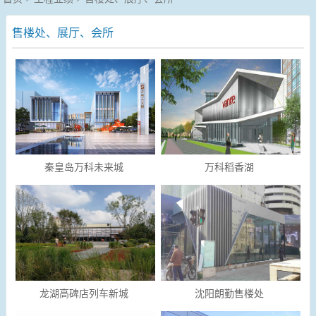
售楼处、展厅、会所
秦皇岛万科未来城
万科稻香湖
龙湖高碑店列车新城
沈阳朗勤售楼处