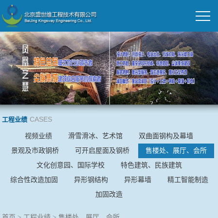
CASES
工程业绩
视频业绩
滑雪滑冰、艺术馆
双曲面钢构及幕墙
景观及市政钢桥
可开启屋面及钢桥
售楼处、展厅、会所
文化创意园、国际学校
特色建筑、民族建筑
综合性改造加固
异形钢结构
异形幕墙
精工智能制造
加固改造
首页
>
工程业绩
>
售楼处、展厅、会所