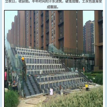
立秋日，收获始。半年时间的汗水浇筑，破茧成蝶，土灰色逐渐变
成靓丽。