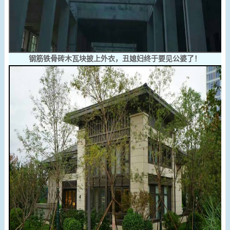
钢筋铁骨砖木瓦块披上外衣，丑媳妇终于要见公婆了！