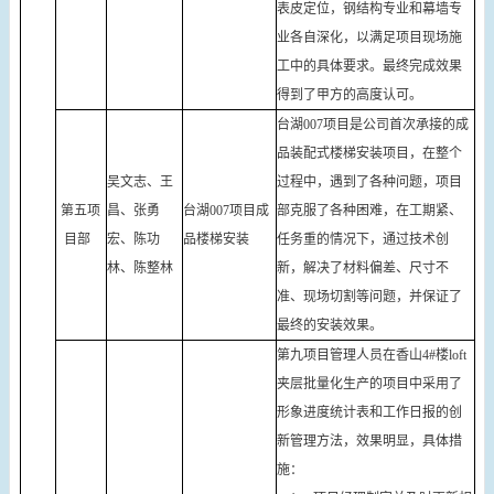
表皮定位，钢结构专业和幕墙专
业各自深化，以满足项目现场施
工中的具体要求。最终完成效果
得到了甲方的高度认可。
台湖007项目是公司首次承接的成
品装配式楼梯安装项目，在整个
吴文志、王
过程中，遇到了各种问题，项目
第五项
昌、张勇
台湖007项目成
部克服了各种困难，在工期紧、
目部
宏、陈功
品楼梯安装
任务重的情况下，通过技术创
林、陈整林
新，解决了材料偏差、尺寸不
准、现场切割等问题，并保证了
最终的安装效果。
第九项目管理人员在香山4#楼loft
夹层批量化生产的项目中采用了
形象进度统计表和工作日报的创
新管理方法，效果明显，具体措
施：