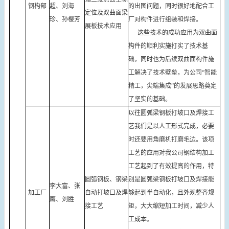
钢构部
超、刘海
的出图问题，同时很好地配合工
定位及双曲面梁
珍、孙樱芳
厂对构件进行组装和焊接。
展板技术应用
这些技术的成功应用为双曲面
构件的顺利实施打实了技术基
础，同时也为后续双曲面构件施
工解决了技术壁垒，为公司“智能
精工，尖端集成”的发展思路奠定
了坚实的基础。
以往圆弧梁钢板打坡口及焊接工
艺我们是以人工形式完成，必要
时还要用角磨机打磨毛边。该项
工艺的应用对我公司钢结构加工
工艺起到了有效提高的作用，特
圆弧钢板、钢梁
别是圆弧梁钢板打坡口及焊接能
李大富、张
加工厂
自动打坡口及焊
够起到半自动化，且外观整齐规
鹰、刘胜
接工艺
矩，大大缩短加工时间，减少人
工成本。