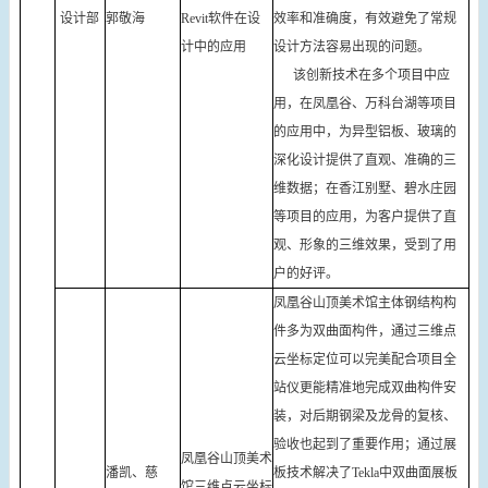
设计部
郭敬海
Revit软件在设
效率和准确度，有效避免了常规
计中的应用
设计方法容易出现的问题。
该创新技术在多个项目中应
用，在凤凰谷、万科台湖等项目
的应用中，为异型铝板、玻璃的
深化设计提供了直观、准确的三
维数据；在香江别墅、碧水庄园
等项目的应用，为客户提供了直
观、形象的三维效果，受到了用
户的好评。
凤凰谷山顶美术馆主体钢结构构
件多为双曲面构件，通过三维点
云坐标定位可以完美配合项目全
站仪更能精准地完成双曲构件安
装，对后期钢梁及龙骨的复核、
验收也起到了重要作用；通过展
凤凰谷山顶美术
潘凯、慈
板技术解决了Tekla中双曲面展板
馆三维点云坐标