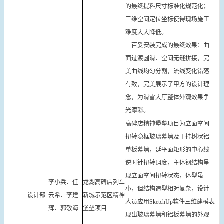
的最终提料尺寸标准化规范化；
三维空间定位坐标使得现场施工
难度大大降低。
百妥安装完成的最终效果：曲
面过渡圆滑、空间无缝拼接，完
美曲线均匀分割，流线变化错落
有致，完美展示了甲方的设计理
念，为滑雪大厅整体外观效果争
光添彩。
高碑店精神堡垒项目为立面空间
扭转隐框玻璃幕墙及干挂树状铝
单板幕墙，延平面矩形的中心线
逆时针扭转14度，主体钢结构呈
现立面空间扭转状态，体型虽
李小兵、任
龙湖高碑店列车
小，但结构造型相对复杂，设计
设计部
云希、李建
新城示范区精神
人员应用SketchUp软件三维建模表
辉、郭敬海
堡垒项目
现出玻璃幕墙和铝板幕墙的外观