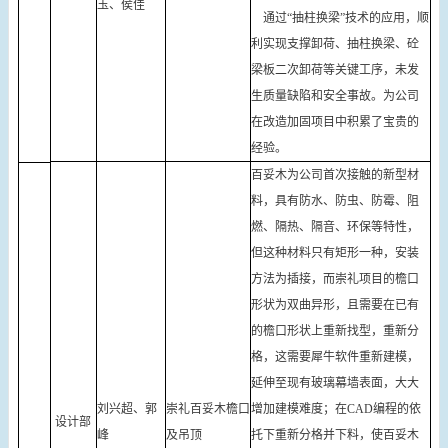
玉、侯佳
通过“抽柱换梁”技术的应用，顺
利实现支撑卸荷、抽柱换梁、砼
梁板二次卸荷等关键工序，未发
生质量缺陷和安全事故。为公司
在改造加固项目中积累了宝贵的
经验。
百妥木为公司首次接触的新型材
料，具有防水、防虫、防霉、阻
燃、隔热、隔音、环保等特性，
但这种材料只有矩形一种，安装
方法为插接，而崇礼项目的檐口
形状为双曲异形，且需要在已有
的檐口形状上重新找型，重新分
格，这需要犀牛软件重新建模，
延伸至现有玻璃幕墙表面，大大
刘兴超、郭
崇礼百妥木檐口
增加建模难度；在CAD编程的依
设计部
峰
及吊顶
托下重新分格并下料，使百妥木