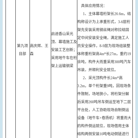
具体应用情况：
1、主体幕墙桁架长26.6m，结
构称设计为上承重形式，3-6层桁
架先安装采用钢丝绳对称拉结固
启迪香山采光
定中间安装安全绳，满足施工人
顶、幕墙施工及
第九项
高庆辉、王
员安全操作，8-9层为现场组装整
安装工艺创新；
目部
森
体称重桁架高4m*长27m，重约19
采用地牛车在桁
余吨，构件大而重采用300吨汽车
架上运输钢梁
吊装，并顺利安全就位。
2、采光顶构件长24m*高
3.2m，单个桁架重9吨，因现场条
件限制，场地狭小，将桁架分解
后采用260吨吊车倒运至地下二层
平台处，人工协助现场自制倒运
设备（地牛车+卷扬机）将重而大
的构件倒运就位，现场借用主体
结构两侧安装10吨电动倒链进行