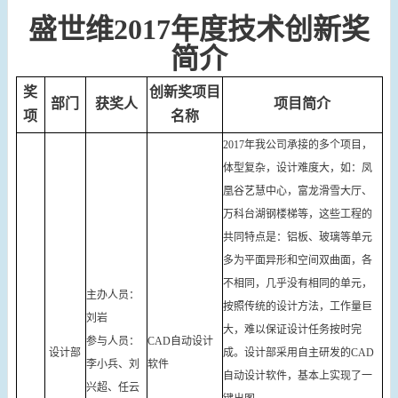
盛世维2017年度技术创新奖
简介
奖
创新奖项目
部门
获奖人
项目简介
项
名称
2017年我公司承接的多个项目，
体型复杂，设计难度大，如：凤
凰谷艺慧中心，富龙滑雪大厅、
万科台湖钢楼梯等，这些工程的
共同特点是：铝板、玻璃等单元
多为平面异形和空间双曲面，各
不相同，几乎没有相同的单元，
主办人员：
按照传统的设计方法，工作量巨
刘岩
大，难以保证设计任务按时完
参与人员：
CAD自动设计
设计部
成。设计部采用自主研发的CAD
李小兵、刘
软件
自动设计软件，基本上实现了一
兴超、任云