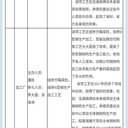
该项工艺在龙湖高碑店未来城
项目景观桥，承德凤凰谷议会中
心项目中应用，起到了省时、省
力及美观的效果。
该项工艺在组拼方箱梁柱，组拼H
型钢生产加工，剪版及数控切割
等工艺大大提高了效率，提高了
异型钢结构生产加工能力，有效
节省人工成本。对我公司钢结构
加工技术能力及产量的提高起到
主办人员：
了巨大的作用。
潘凯
组拼方箱梁柱，
该项工艺在2017年的多个项目
加工厂
参与人员：
组拼H型钢生产
中应用，取得了很好的效果，包
李大富、张
加工工艺
括：龙湖高碑店未来城项目主体
海涛
钢结构生产加工，承德凤凰谷议
会中心项目主体钢结构生产加
工，稻香湖展厅项目主体钢结构