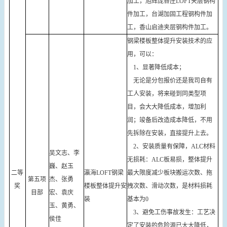
加工，旭辉庞各庄LOFT夹层钢构
件加工，台湖加固工程钢构件加
工，香山启迪夹层钢构件加工。
钢梁楼板整体提升安装技术的应
用，可以：
1、显著降低成本；
无论是分包报价还是我司自有
工人安装，将来碰到同类型项
目，会大大降低成本，增加利
润；竣备后改造成本降低，不用
先拆除在安装，直接提升上去。
2、安装质量有保障，ALC材料
吴文志、李
无损耗：ALC板易损，整体提升
巍、赵玉
二等
瀛海LOFT钢梁
最大限度减少板块搬运次数、拖
第五项
杰、张勇
奖
楼板整体提升安
拽次数、滑动次数，是材料损耗
目部
宏、袁庆
装
基本为0
玉、黄勇、
3、避免工伤事故发生：工艺决
侯佳
定了安装的危险源已大大降低，