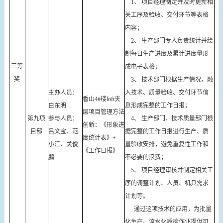
1、 项目经理制定并及时更新相
关工序及验收、交付环节等表格
内容；
2、 生产部门专人负责统计并绘
制每日生产进度及累计进度量形
三等
成电子表格；
奖
3、 技术部门根据生产情况，融
主办人员：
入技术、质量验收、交付环节信
香山4#楼loft夹
白东明
息形成完整的工作日报；
层项目管理方法
第九项
参与人员：
4、 生产部门、技术质量部门根
创新：《形象进
目部
吕文宝、范
据完整的工作日报进行生产、质
度统计表》+
小江、关俊
量验收安排，避免重复性工作和
《工作日报》
鹏
不必要的浪费；
5、 项目经理审核并制定相关工
序的调整计划、人员、机具需求
计划等。
通过这项技术的应用，为批量
化生产、流水化质检作业提供可