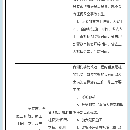
只要密切看好吊点吊具，就不会
有任何安全事故发生。
4、显著加快施工进度：因省工
2/3，直接缩短施工时间，省去人
工垂直搬运ALC板时间、省去切
割翼缘再恢复焊接时间、省去工
人搬运劳累后间歇时间。
台湖售楼处改造工程的重点是柱
的拆除、对应的梁加大截面以及
之前的支撑卸荷工作，施工主要
工序：
1、楼板卸荷
2、砼梁卸荷（需加大截面和拆
吴文志、李
台湖020项目“抽
除柱部位的砼梁）
第五项
巍、赵玉
柱换梁”卸荷、
3、加大截面施工
目部
杰、袁庆
支撑、观测
4、梁拆模后砼柱拆除（重点）