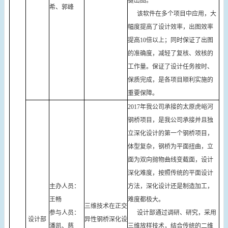
键出图。
希、郭峰
该软件在多个项目中应用，大
幅度提高了设计效率，出图效率
提高10倍以上；同时保证了出图
的准确度，减轻了复核、效核的
工作量。保证了设计任务按时、
保质完成，是各项目顺利实施的
重要保障。
2017年我公司承接的太原虎峪河
钢桥项目，是我公司承接并且独
立深化设计的第一个钢桥项目，
体型复杂，钢桥为平面扭曲，立
面为双向抛物曲线变截面，设计
深化难度，按照传统的平面设计
主办人员：
方法，深化设计还是制造加工，
王畅
难度都极大。
三维技术在正交
参与人员：
设计部通过调研、研究，采用
设计部
异性钢桥深化设
潘凯、慈
三维放样技术，结合传统的二维